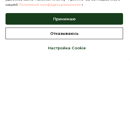
нашей
Политикой конфиденциальности
»
Принимаю
Отказываюсь
Настройка Cookie
«Союз переработчиков осадков сточных
вод и органических отходов»
Политика обработки персональных данных
СП «ОСОТ» © 2026